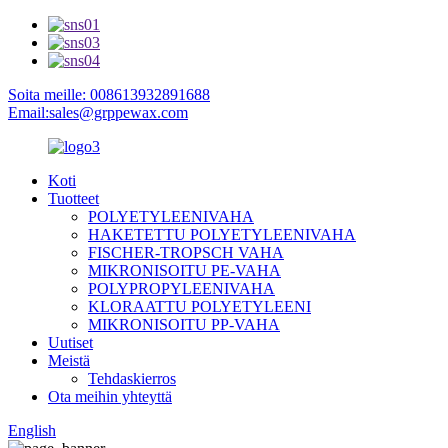
Soita meille: 008613932891688
Email:sales@grppewax.com
Koti
Tuotteet
POLYETYLEENIVAHA
HAKETETTU POLYETYLEENIVAHA
FISCHER-TROPSCH VAHA
MIKRONISOITU PE-VAHA
POLYPROPYLEENIVAHA
KLORAATTU POLYETYLEENI
MIKRONISOITU PP-VAHA
Uutiset
Meistä
Tehdaskierros
Ota meihin yhteyttä
English