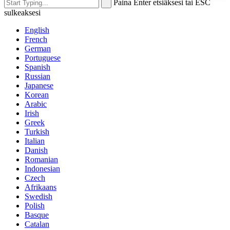
Paina Enter etsiäksesi tai ESC
sulkeaksesi
English
French
German
Portuguese
Spanish
Russian
Japanese
Korean
Arabic
Irish
Greek
Turkish
Italian
Danish
Romanian
Indonesian
Czech
Afrikaans
Swedish
Polish
Basque
Catalan