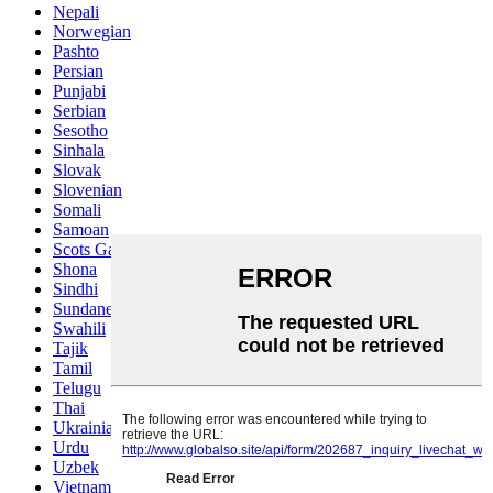
Nepali
Norwegian
Pashto
Persian
Punjabi
Serbian
Sesotho
Sinhala
Slovak
Slovenian
Somali
Samoan
Scots Gaelic
Shona
Sindhi
Sundanese
Swahili
Tajik
Tamil
Telugu
Thai
Ukrainian
Urdu
Uzbek
Vietnamese