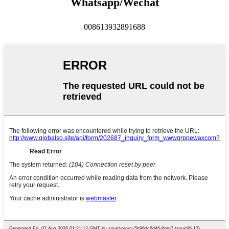
Whatsapp/Wechat
008613932891688