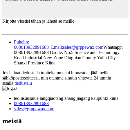
Kirjoita viestisi tähän ja lähetä se meille
Puhelin:
008613932891688
Email:sales@grppewax.com
Whatsapp:
008613932891688 Osoite: No.5 Science and Technology
Road Industrial New Zone Dingbian County Yulin City
Shanxi Province Kiina
Jos haluat tiedustella tuotteitamme tai hinnastoa, jätä meille
sähköpostiosoitteesi, niin otamme sinuun yhteyttä 24 tunnin
sisällä.
tiedustelu
teollisuusalue tangqiaotang zhang jiagang kaupunki kiina
008613932891688
sales@grppewax.com
meistä