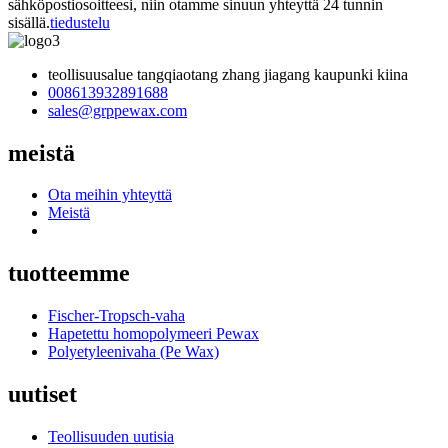
sähköpostiosoitteesi, niin otamme sinuun yhteyttä 24 tunnin
sisällä.
tiedustelu
teollisuusalue tangqiaotang zhang jiagang kaupunki kiina
008613932891688
sales@grppewax.com
meistä
Ota meihin yhteyttä
Meistä
tuotteemme
Fischer-Tropsch-vaha
Hapetettu homopolymeeri Pewax
Polyetyleenivaha (Pe Wax)
uutiset
Teollisuuden uutisia