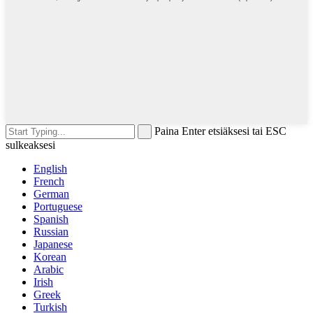
Paina Enter etsiäksesi tai ESC
sulkeaksesi
English
French
German
Portuguese
Spanish
Russian
Japanese
Korean
Arabic
Irish
Greek
Turkish