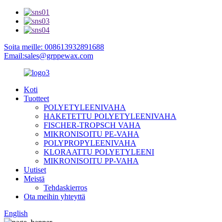
Soita meille: 008613932891688
Email:sales@grppewax.com
Koti
Tuotteet
POLYETYLEENIVAHA
HAKETETTU POLYETYLEENIVAHA
FISCHER-TROPSCH VAHA
MIKRONISOITU PE-VAHA
POLYPROPYLEENIVAHA
KLORAATTU POLYETYLEENI
MIKRONISOITU PP-VAHA
Uutiset
Meistä
Tehdaskierros
Ota meihin yhteyttä
English